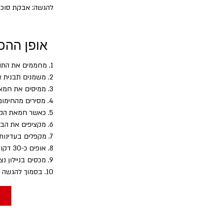
להגשה: אבקת סוכר 
אופן ההכ
1. מחממים את התנור ל־175 מעלות.
2. משמנים תבנית אפיה ריבועית 22X22 או עגולה קטנה
3. ממיסים את חמאת הקקאו מעל אמבט אדים או במיקרוגל עד לקבלת נוזל שקוף
4. מסירים מהחימום ומוסיפים את שמן הקוקוס, תמצית הווניל והסוכרלוז ומערבבים היטב
5. כאשר חמאת הקקאו מתקררת מוסיפים את גבינת השמנת ומערבבים היטב
6. מקציפים את הביצים במשך כ־5 דקות במהירות גבוהה, עד לקבלת בלילה תפוחה ובהירה מאוד.
7. מקפלים בעדינות את חמאת הקקאו לתוך קציפת הביצים, יוצקים לתבנית ומישרים.
8. אופים כ-30 דקות עד שהעוגה זהובה קלות. מוציאים ומצננים היטב.
9. מכסים בניילון נצמד ומעבירים למקרר ללילה.
10. בסמוך להגשה זורים אבקת סוכר "סוויטנגו