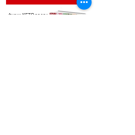
הבא
הקודם
איסטאט בע"מ | עוסק מורשה
512838947
| מנדלבלט 3
הרצליה |
058-4637331
|
info@ketodot.com