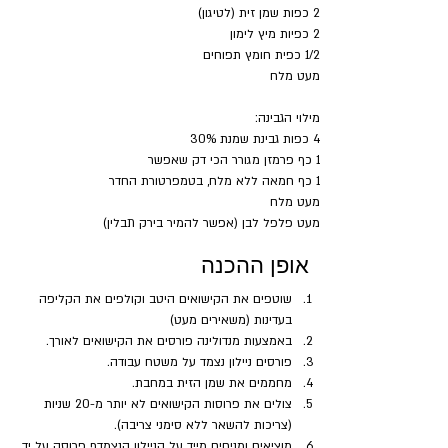
2 כפות שמן זית (לטיגון)
2 כפיות מיץ לימון
1/2 כפית חומץ תפוחים
מעט מלח
מילוי הגבינה:
4 כפות גבינת שמנת 30%
1 כף פרמזן מגורר הכי דק שאפשר
1 כף חמאה ללא מלח, בטמפרטורת החדר
מעט מלח
מעט פלפל לבן (אפשר להמיר בירק תבלין)
אופן ההכנה
שוטפים את הקישואים היטב וקולפים את הקליפה 
בעדינות (משאירים מעט)
באמצעות מנדולינה פורסים את הקישואים לאורך.
פורסים ניילון נצמד על משטח עבודה.
מחממים את שמן הזית במחבת.
צולים את פרוסות הקישואים לא יותר מ-20 שניות 
(צריכות להשאר ללא סימני צריבה).
מוציאים ומניחים מייד על הניילון הנצמדף פרוסה על יד 