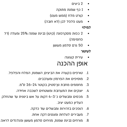
2 ביצים
1 כף שמנת מתוקה
קורט מלח (ממש מעט)
מעט פלפל לבן (לא חובה)
למילוי
2 כפות מסקרפונה (קיטו) גבינת שמנה 25% ומעלה (דל 
פחמימה)  
50 גרם סלמון מעושן
לעיטור
עירית קצוצה
אופן ההכנה
טורפים בקערה את הביצים, השמנת, המלח והפלפל.
מוסיפים את הפרמזן ומערבבים.
מחממים מחבת נון־סטיק בקוטר 24–26 ס"מ.
יוצקים את התערובת ומשטחים לשכבה אחידה.
מכסים ומבשלים כ־3–4 דקות על אש בינונית עד שהחלק 
העליון כמעט יציב.
הופכים בזהירות ומבשלים עוד כדקה.
מעבירים לצלחת ומצננים דקה אחת.
מורחים גבינת שמנת, מניחים סלמון מעושן ומגלגלים לראפ.