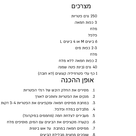
מצרכים
250 גרם פטריות
3 כפות חמאה
מלח
פלפל
6 ביצים M או 4 ביצים L
2-3 כפות מים
מלח
2 כפות חמאה ללא מלח
40 גרם גבינת פטה שמנה
1 כף עלי פטרוזיליה קצוצים (לא חובה)
אופן ההכנה
מסירים את החלק היבש של רגלי הפטריות
מנקים את הפטריות וחותכים לאורך
במחבת ממיסים חמאה ומקפיצים את הפטריות 3-4 דקות
מתבלים במלח ופלפל.
מעבירים לצלחת חמה (מחממים במיקרוגל)
בקערה מקציפים את הביצים עם המים, מוסיפים מלח
ממיסים חמאה במחבת  על אש בינונית 
שופכים מחצית מבלילת הביצים 