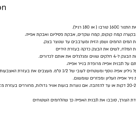
on
ורבו ( או 180 רגיל).
קערה קמח קוקוס, קמח שקדים, אבקת פסיליום ואבקת אפייה.
ת המים החמים ושמן הזית ומערבבים עד שנוצר בצק.
ת המלח, לשים את הבצק כדקה בעזרת הידיים
וים ומגלגלים את אותם לכדורים.
ם על תבנית אפייה מרופדת בנייר אפייה.
 אפיה נוסף ומשטחים לעובי של 1/2 ס"מ. מעצבים את בעזרת האצבעות.
נייר אפייה העליון ומפזרים שומשום.
אופים כ-20-25 דקות או עד להזהבה. אם נוצרות בועות אוויר גדולות, מחוררים בעזרת
דת הצורך, סובבו את תבנית האפייה כך שהלחמים השטוחים