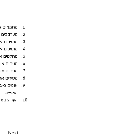
מחממים את התנור 160C ט
מערבבים ב
מוסיפים א
מוסיפים א
מחלקים את הבצק ל-4 חלקים שו
מניחים אות
מניחים מעל גיליון
מסירים את 
האפייה.
הערה: במי
Next