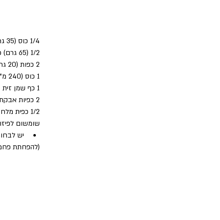
1/4 כוס (35 גרם) קמח קוקוס
1/2 (65 גרם) כוס קמח שקדים 
2 כפות (20 גרם) פסיליום NUTRI CARE*
1 כוס (240 מ"ל) מים חמים
1 כף שמן זית
2 כפיות אבקת אפיה
1/2 כפית מלח
שומשום לפיזו
יש לבחור
(להפחתת פחמימות אפשר לשלב 0