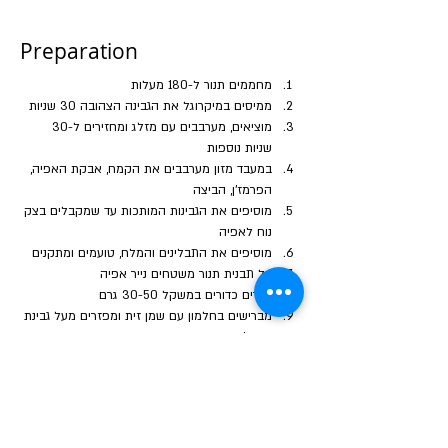
Preparation
מחממים תנור ל-180 מעלות
ממיסים במיקרוגל את הגבינה הצהובה 30 שניות
מוציאים, מערבבים עם מזלג ומחזירים ל-30 
שניות נוספות
במעבד מזון מערבבים את הקמח, אבקת האפיה, 
הפרמז'ן, הביצה 
מוסיפים את הגבינות המותכות עד שמקבלים בצק 
נוח לאפיה
מוסיפים את התבלינים והמלח, טועמים ומתקנים
על תבנית תנור משטחים נייר אפיה 
יוצרים כדורים במשקל 30-50 גרם
מברישים בחלמון עם שמן זית ומפזרים מעל גבינת 
פרמז'ן מגורדת
אופים כ-20 דקות בשליש התחתון של התנור