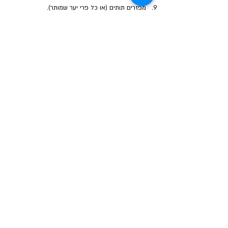
מפזרים תותים (או כל פרי יער שמותר).
מכסים בשאר הבלילה ומשטחים בעדינות.
אופים 40–45 דקות,עד שקיסם יוצא יבש והעוגה 
זהובה ונסדקת קלות במרכז..
מצננים לחלוטין לפני פריסה.
ספרי התזונה הקטוגנית ודל פחמימה
איסטאט בע"מ | עוסק מורשה
512838947
| מנדלבלט 3
הרצליה |
058-4637331
|
info@ketodot.com
אודות
|
תקנון
|
פרטיות
|
נגישות
|
צור קשר