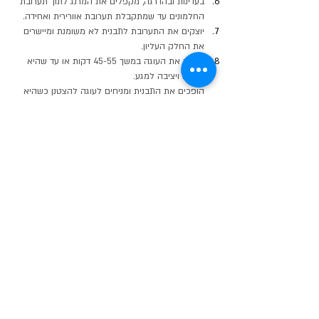
בעדינות ובהדרגה, מקפלים את המרנג לתוך תערובת 
החלמונים עד שמתקבלת תערובת אוורירית ואחידה.
יוצקים את התערובת לתבנית לא משומנת ומיישרים 
את החלק העליון.
אופים את העוגה במשך 45-55 דקות או עד שהיא 
זהובה ויציבה למגע.
הופכים את התבנית ומניחים לעוגה להצטנן כשהיא 
הפוכה.
מעבירים סכין בדפנות התבנית כדי לשחרר את העוגה.
מניחים על צלחת הגשה, מפזרים תחליף אבקת סוכר 
( אם רוצים) ומגישים.
* אפשר להתאים את המתיקות לפי הטעם האישי.
ספרי התזונה הקטוגנית ודל פחמימה