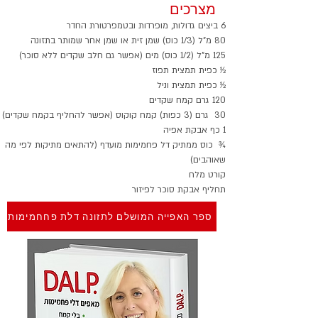
מצרכים
6 ביצים גדולות, מופרדות ובטמפרטורת החדר
80 מ"ל (1/3 כוס) שמן זית או שמן אחר שמותר בתזונה
125 מ"ל (1/2 כוס) מים (אפשר גם חלב שקדים ללא סוכר)
½ כפית תמצית תפוז
½ כפית תמצית וניל
120 גרם קמח שקדים
30  גרם (3 כפות) קמח קוקוס (אפשר להחליף בקמח שקדים)
1 כף אבקת אפיה
¾  כוס ממתיק דל פחמימות מועדף (להתאים מתיקות לפי מה 
שאוהבים)
קורט מלח
תחליף אבקת סוכר לפיזור
ספר האפייה המושלם לתזונה דלת פחחמימות