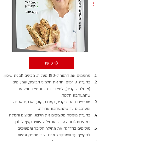
אופן ההכנה
לרכישה
מחממים את התנור ל-180 מעלות. מכינים תבנית שיפון.
בקערה, טורפים יחד את חלמוני הביצים, שמן, מים 
(אוחלב שקדים), למצית  תפוז ותמצית וניל עד 
שהתערובת חלקה.
מוסיפים קמח שקדים, קמח קוקוס, ואבקת אפייה 
ומערבבים עד שהתערובת אחידה.
בקערת מיקסר, מקציפים את חלבוני הביצים והמלח 
במהירות גבוהה עד שמתחיל להיווצר קצף לבנבן.
מוסיפים בהדרגה את תחילף הסוכר וממשיכים 
להקציף עד שמתקבל מרנג יציב, מבריק וגמיש.