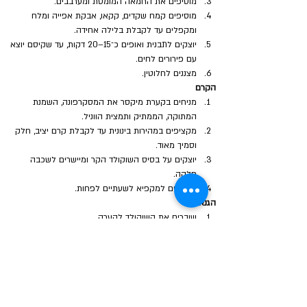
מוסיפים את החמאה המומסת ומערבבים.
מוסיפים קמח שקדים, קקאו, אבקת אפייה ומלח 
ומקפלים עד לקבלת בלילה אחידה.
יוצקים לתבנית ואופים כ־15–20 דקות, עד שקיסם יוצא 
עם פירורים לחים.
מצננים לחלוטין.
הקרם
מניחים בקערת מיקסר את המסקרפונה, השמנת 
המתוקה, הממתיק ותמצית הווניל.
מקציפים במהירות בינונית עד לקבלת קרם יציב, חלק 
וסמיך מאוד.
יוצקים על בסיס השוקולד הקר ומיישרים לשכבה 
חלקה.
מעבירים למקפיא לשעתיים לפחות.
הגנאש
שוברים את השוקולד לקערה.
מחממים את השמנת כמעט עד רתיחה ויוצקים על 
השוקולד.
ממתינים דקה ומערבבים עד לקבלת גנאש חלק 
ומבריק.
הרכבה
מוציאים את העוגה מהמקפיא ויוצקים מעל את הגנאש.