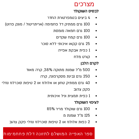
מצרכים
לבסיס השוקולד
4 ביצים בטמפרטורת החדר
100 גרם ממתיק דל פחמימה (אריתריטול / מונק פרוט)
100 גרם חמאה מומסת
100 גרם קמח שקדים
25 גרם קקאו איכותי ללא סוכר
1 כפית אבקת אפייה
קורט מלח
לקרם הלבן
500 מ"ל שמנת מתוקה 38%, קרה מאוד
250 גרם גבינת מסקרפונה, קרה
40 גרם ממתיק טחון או אלולוז או 2 טיפות סוכרלוז נוזלי 
פקק צהוב
1 כפית תמצית וניל איכותית
לציפוי השוקולד
100 גרם שוקולד מריר 85%
125 מ"ל שמנת מ
2 כפות אלולוז או 2 טיפות סוכרלוז נוזלי פקק צהוב
ספר האפייה המושלם לתזונה דלת פחחמימות