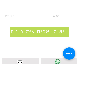
הבא
הקודם
סדנאות בישול ואפיה אצל רונית
איסטאט בע"מ | עוסק מורשה
512838947
| מנדלבלט 3
הרצליה |
058-4637331
|
info@ketodot.com
אודות
|
תקנון
|
פרטיות
|
נגישות
|
צור קשר
© איסטאט בע"מ © 2026 | © KETODOT | © KETO &