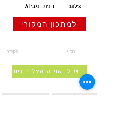
צילום:
רונית הנגבי AI
למתכון המקורי
הבא
הקודם
סדנאות בישול ואפיה אצל רונית
איסטאט בע"מ | עוסק מורשה
512838947
| מנדלבלט 3
הרצליה |
058-4637331
|
info@ketodot.com