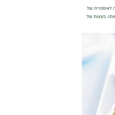
ה לאימפריה של
א AFTERNOON TEA SLICE וקיטגנתי אותו. פצצות של