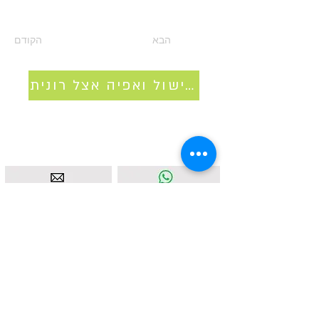
הבא
הקודם
סדנאות בישול ואפיה אצל רונית
איסטאט בע"מ | עוסק מורשה
512838947
| מנדלבלט 3
הרצליה |
058-4637331
|
info@ketodot.com
אודות
|
תקנון
|
פרטיות
|
נגישות
|
צור קשר
© איסטאט בע"מ © 2026 | © KETODOT | © KETO &