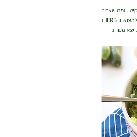
טו. ומה שצריך
זה להחליף הסויה בסויה ללא גלוטן וסוכר ואת המייפל ב-2אלילוז נוזלי (אפשר למצוא ב iHERB
 יצא משהו,