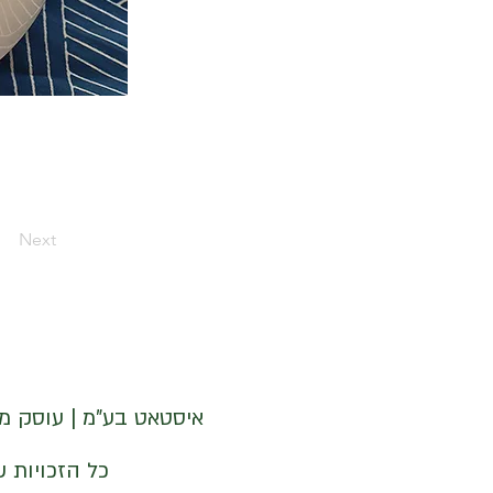
Next
איסטאט בע"מ | עוסק מורשה 512838947 | מנדלבלט 3 הרצליה 
© איסטאט בע"מ © 2026 | © KETODOT | © KETO & DALP כל הזכויות שמורות