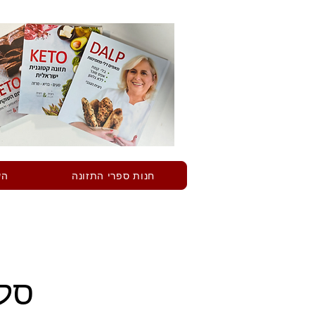
חנות ספרי התזונה
הש
סלט