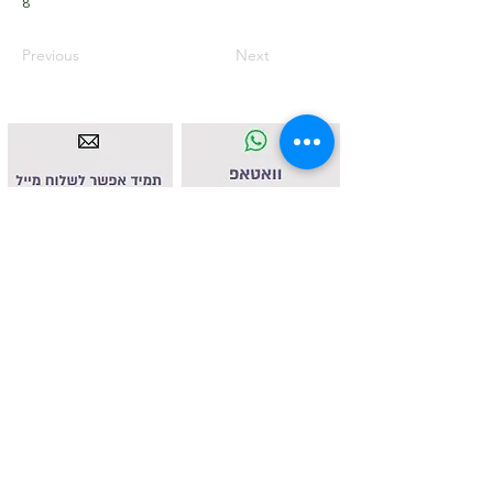
8
Previous
Next
איסטאט בע"מ | עוסק מורשה
512838947
| מנדלבלט 3
הרצליה |
058-4637331
|
info@ketodot.com
אודות
|
תקנון
|
פרטיות
|
נגישות
|
צור קשר
© איסטאט בע"מ © 2026 | © KETODOT | © KETO &
DALP כל הזכויות שמורות
© כל הזכויות שמורות לד"ר רונית הנגבי ולחברת איסטאט בע"מ. אין
לשכפל, להעתיק, לצלם, להקליט, לתרגם, לאחסן במאגר מידע, לשדר
או לקלוט בכל דרך אחרת כל חלק שהוא מהחומר באתר זה או כל
דיוור הנשלח מטעמו. אסור בהחלט לעשות שימוש מסחרי מכל סוג
שהוא בחומר הכלול באתר זהברשות מפורשת בכתב מהמחברת.