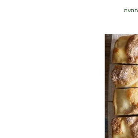
וחמאה