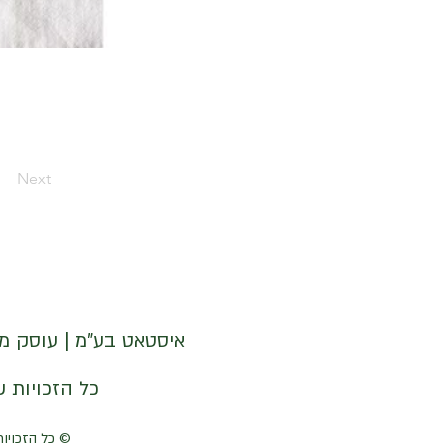
Next
איסטאט בע"מ | עוסק מורשה 512838947 | מנדלבלט 3 הרצליה 
© איסטאט בע"מ © 2026 | © KETODOT | © KETO & DALP כל הזכויות שמורות
© כל הזכויות