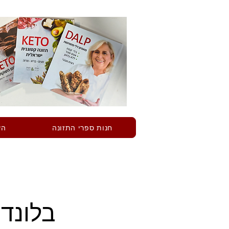
חנות ספרי התזונה
הש
בלונדי