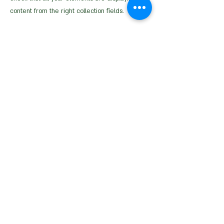
content from the right collection fields.
Previous
Next
איסטאט בע"מ | עוסק מורשה
512838947
| מנדלבלט 3
הרצליה |
058-4637331
|
info@ketodot.com
אודות
|
תקנון
|
פרטיות
|
נגישות
|
צור קשר
© איסטאט בע"מ © 2026 | © KETODOT | © KETO &
DALP כל הזכויות שמורות
© כל הזכויות שמורות לד"ר רונית הנגבי ולחברת איסטאט בע"מ. אין
לשכפל, להעתיק, לצלם, להקליט, לתרגם, לאחסן במאגר מידע, לשדר
או לקלוט בכל דרך אחרת כל חלק שהוא מהחומר באתר זה או כל
דיוור הנשלח מטעמו. אסור בהחלט לעשות שימוש מסחרי מכל סוג