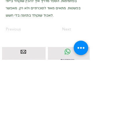
בפחמימות. הספר מדריך איך להכין שוקולד בייתי
בפשטות. מתאים מאוד לסוכרתיים ולא רק. מאפשר
לאכול שוקולד בתזונה בלי חשש.
Previous
Next
איסטאט בע"מ | עוסק מורשה
512838947
| מנדלבלט 3
הרצליה |
058-4637331
|
info@ketodot.com
אודות
|
תקנון
|
פרטיות
|
נגישות
|
צור קשר
© איסטאט בע"מ © 2026 | © KETODOT | © KETO &
DALP כל הזכויות שמורות
© כל הזכויות שמורות לד"ר רונית הנגבי ולחברת איסטאט בע"מ. אין
לשכפל, להעתיק, לצלם, להקליט, לתרגם, לאחסן במאגר מידע, לשדר