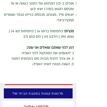
אופים ב-1/3 התחתון של התנור כשעה או עד
שקיסם הננעץ במרכז יוצא יבש.
יוצאים מייד, מצננים, מכנסים בניילון נצמד ושומרים
ממקררביצה
​מקרוס:
פחמימות ברוטו 14 | פחמימות נטו 14 |
שומן 196 | חלבון 63 | יחס קיטו 2.5
רגע לפני שאתם שואלים אני עונה:
1. לטועמים את המתיקות לפני האפיה
2. אין צורך להניח תבנית מים בתחתית התנור
3. העוגה תצנח לאחר האפיה.
סדנאות קטנות במטבח הביתי שלי
מרתון אפיה