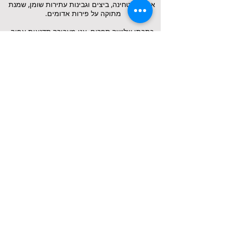
אבוקדו וטחינה, ביצים וגבינות עתירות שומן, שמנת
מתוקה על פירות אדומים.
כתבתי שלושה ספרים, אני מעבירה סדנאות אפיה
ובישול. האתר הזה מוקדש כולו למי שמעוניינים
באורח חיים בריא וטעים.
ואפשר גם דל פחמימה. קצת יותר פחמימות מותרות,
הרבה שומן, מתאים לסוכרתיים מסוג 1 (ילדים, נוער
ומבוגרים) בליווי רפואי. כל המתכונים עומדים בתנאי
התזונה הקטוגנית והדל פחמימות וכל אחת ואחד
יעשה את השיקול האישי מה נכון ומתאים יותר.
זו התזונה הכי פשוטה בעולם, אם עושים אותה נכון.
כן, לפעמים נופלת, נופלת וקמה.
כי את תחושת הבריאות ואנרגיה שמלווה אותי מאז
שאני בתזונה קשה לדמיין
קיטו. נקודה.
רונית.
נרשמים לדיוור - מקבלים מתכונים
לקבוצת הוואטאפ השקטה