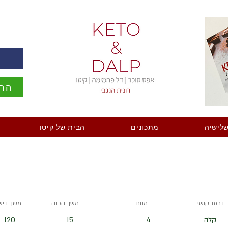
ה
הרש
לישיה
מתכונים
הבית של קיטו
דרגת קושי
מנות
משך הכנה
משך ביש
קלה
4
15
120