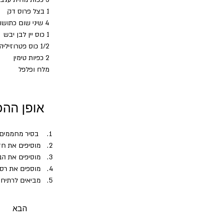
1 בצל פרוס דק
4 שיני שום כתושות או 1 כפית שום דורות
1 כוס יין לבן יבש
1/2 כוס פטרוזיליה
2 כפיות טימין 
מלח ופלפל
אופן ההכ
 בסיר מחממים  שמן 
מוסיפים את חזה ה
מוסיפים את הבשר ו
מוספים את רסק 
מביאים לרתיחה
מסמיך.
כאשר הבשר רך, מוסיפ
הבא
*במידת הצורך אפשר ל