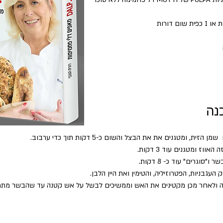
נה
הזית, ומטגנים את את הבצל והשום כ-5 דקות תוך כדי ערבוב.
אווז ומטגנים עוד 3 דקות.
"סוגרים" עוד כ- 8 דקות.
העגבניות, הפטרוזיליה, והטימין ואת היין הלבן.
 ולאחר מכן מקטינים את האש וממשיכים לבשל על אש קטנה עד שהבשר מתרכ
ים מלח ופלפל ומבשלים עוד 5 דקות. טועמים ומתקנים.
הוסיף עוד ציר עצמות או יין או מים.