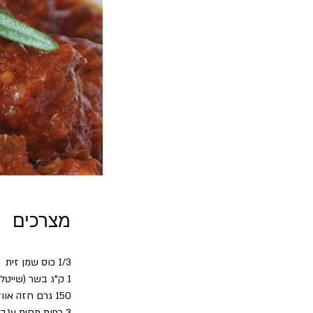
מצרכים
1/3 כוס שמן זית
1 ק"ג בשר (שייטל) חתןך לקוביות
150 גרם חזה אווז מעושן חצתוך לרצועות או לקוביות
3 כפות מחית עגבניות POLPA של MUTTI דל פחמימה ללא סוכר