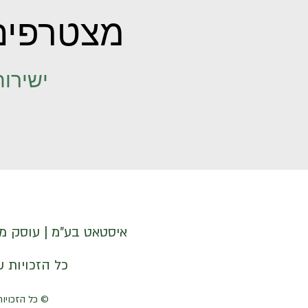
מצטרפים
ישירות
איסטאט בע"מ | עוסק מורשה 512838947 | מנדלבלט 3 הרצליה 
© איסטאט בע"מ © 2026 | © KETODOT | © KETO & DALP כל הזכויות שמורות
© כל הזכויות