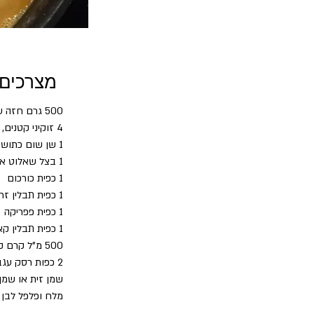
מצרכים
500 גרם חזה עוף או פרגיות  חתוך לקוביות בגודל 3X3 ס"מ
4 זוקיני קטנים, שטופים וחתוכים לרבעים
1 שן שום כתושה או 1/2 כפית שום "דורות
1 בצל שאלוט או 1 כף בצל אדום קצוץ דק
1 כפית כורכום
1 כפית תבלין זרעי כוסברה טחונים
1 כפית פפריקה
1 כפית תבלין קארי
500 מ"ל קרם קוקוס
2 כפות רסק עגבניות MUTTI
שמן זית או שמן 
מלח ופלפל לבן