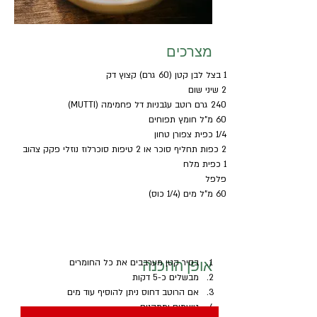
מצרכים
1 בצל לבן קטן (60 גרם) קצוץ דק
2 שיני שום
240 גרם רוטב עגבניות דל פחמימה (MUTTI)
60 מ"ל חומץ תפוחים
1/4 כפית צפורן טחון
2 כפות תחליף סוכר או 2 טיפות סוכרלוז נוזלי פקק צהוב
1 כפית מלח
פלפל
60 מ"ל מים (1/4 כוס)
אופן ההכנה
בסיר קטן מערבבים את כל החומרים
מבשלים כ-5 דקות
אם הרוטב דחוס ניתן להוסיף עוד מים
טועמים ומתקנים