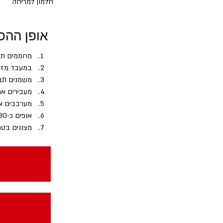
חלמון למריחה
אופן ההכ
מחממים תנור ל 80°
במעבד מזו
משמנים תבנ
מעבירים את
מערבבים את
אופים כ-30 דקות ב-1/3 התחתון של התנור
מצננים בטמפר