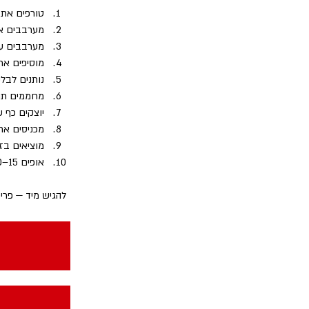
טורפים את
מערבבים את
מערבבים עד
מוסיפים את
נותנים לבלילה לנוח ל
מחממים תנור ל־
יוצקים כף 
מכניסים את התבנית עם 
מוציאים בז
אופים 15–20 דקות 
להגיש מיד — פרי