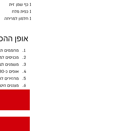
1 כף שמן זית
1 כפית מלח
1 חלמון למריחה
אופן ההכ
מחממים תנור ל-180
מכניסים למ
משמנים תבנ
אופים כ-30 דקות, מוציאים ומורחים בחלמון
מחזירים לתנור 
מצננים היטב