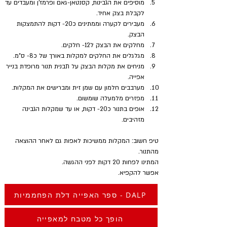
מוסיפים את הגבינות, קסנטאן-גאם ופרמז'ן ומעבדים עד 
לקבלת בצק אחיד.
מעבירים לקערה וממתינים כ20- דקות להתמצקות 
הבצק. 
מחלקים את הבצק ל12- חלקים. 
מגלגלים את החלקים למקלות באורך של כ8- ס"מ. 
מניחים את מקלות הבצק על תבנית תנור מרופדת בנייר 
אפייה. 
מערבבים חלמון עם שמן זית ומברישים את המקלות.
מפזרים מלמעלה שומשום. 
אופים בתנור כ20- דקות, או עד שמקלות הגבינה 
מזהיבים.
טיפ חשוב: המקלות ממשיכות לאפות גם לאחר ההוצאה 
מהתנור. 
המתינו לפחות 20 דקות לפני ההגשה. 
אפשר להקפיא.
ספר האפייה דלת הפחממיות - DALP
הופך כל מטבח למאפייה