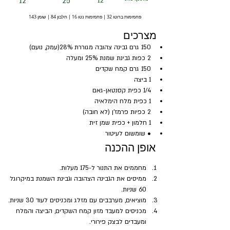
12
25
12
פחמימות ברוטו 32 | פחמימות נטו 16 | חלבון 84 | שומן 143
מצרכים
150 גרם גבינה צהובה מגוררת 28%(עמק, נועם)
2 כפות גבינת שמנת 25% ומעלה  
150 גרם קמח שקדים 
1 ביצה 
1/4 כפית קסנטאן-גאם 
1 כפית מלח הימלאיה
2 כפיות פרמז'ן (לא חובה) 
1 חלמון + כפית שמן זית 
• שומשום לעיטור
אופן ההכנה
מחממים את התנור ל-175 מעלות.  
ממיסים את הגבינה הצהובה וגבינת השמנת במיקרוגל 
60 שניות. 
מוציאים, מערבבים עם מזלג ומכניסים לעוד 30 שניות. 
מכניסים למעבד מזון קמח השקדים, הביצה והמלח 
ומעבדים לבצק פירורי. 