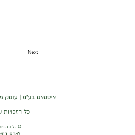
Next
איסטאט בע"מ | עוסק מורשה 512838947 | מנדלבלט 3 הרצליה 
© איסטאט בע"מ © 2026 | © KETODOT | © KETO & DALP כל הזכויות שמורות
© כל הזכויות
לאחסן במאג