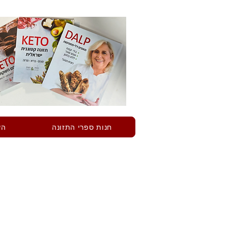
חנות ספרי התזונה
הש