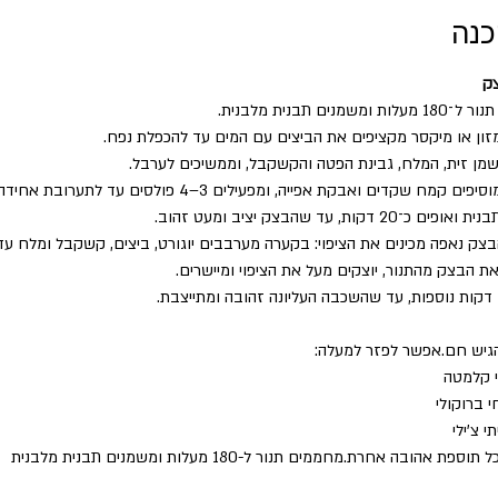
כנה
צק
ומשמנים תבנית מלבנית.
ון או מיקסר מקציפים את הביצים עם המים עד להכפלת נפח.
שמן זית, המלח, גבינת הפטה והקשקבל, וממשיכים לערבל.
ים קמח שקדים ואבקת אפייה, ומפעילים 3–4 פולסים עד לתערובת אחידה.
כ־20 דקות, עד שהבצק יציב ומעט זהוב.
צק נאפה מכינים את הציפוי: בקערה מערבבים יוגורט, ביצים, קשקבל ומלח ע
ת הבצק מהתנור, יוצקים מעל את הציפוי ומיישרים.
גיש חם.אפשר לפזר למעלה:
י קלמטה
 ברוקולי
י צ’ילי
תוספת אהובה אחרת.מחממים תנור ל-180 מעלות ומשמנים תבנית מלבנית 