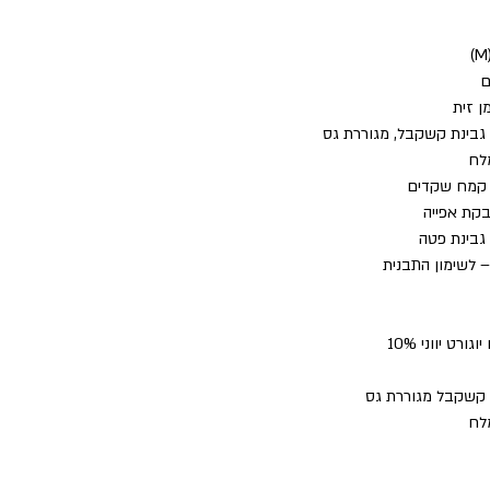
ם
ן זית
לח
– לשימון התבנית
לח