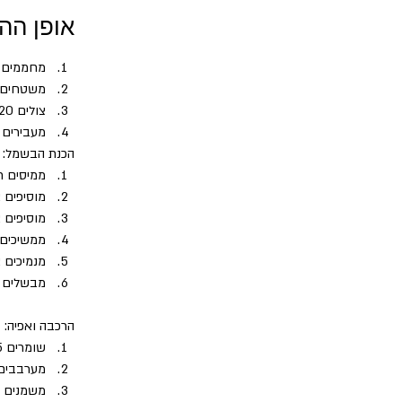
אופן הה
מחממים א
משטחים א
צולים 20 דקות עד שהדלעת מתרככת והקצוות משחימות מעט ומוציאים מהתנור.
מעבירים את 
הכנת הבשמל:
ממיסים ח
מוסיפים 
מוסיפים 
ממשיכים 
מנמיכים א
מבשלים כ-10 דקות או עד שהרוטב מסמיך תוך כדי 
הרכבה ואפיה:
שומרים 5 כפות פרמז'ן בצד
מערבבים 
משמנים ת