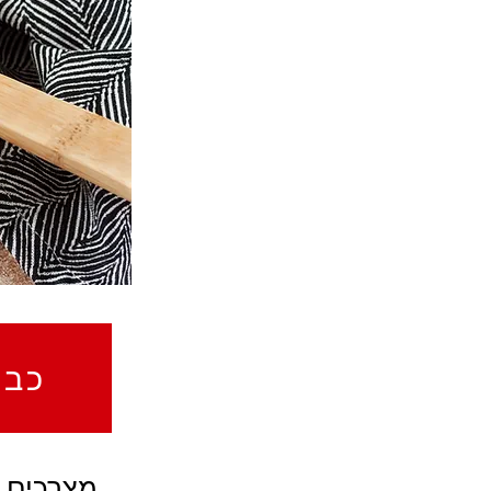
?כב
מצרכים