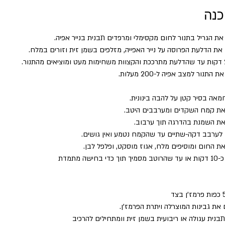
כנה
ת הגריל בתנור לחום מקסימלי ומרפדים תבנית בנייר אפיה.
ת הדלעת הפרוסה על נייר האפייה, מזלפים בשמן זית וזורים במלח.
התנור למצב אפיה ל-200 מעלות.
מאה בסיר קטן על להבה בינונית. 
את קמח השקדים ומערבבים היטב.
את השמנת בהדרגה תוך ערבוב. 
לערבב דקה-שתיים עד שהקמח נטמע ואין גושים. 
ת החום ומוסיפים מלח, אגוז מוסקט, ופלפל לבן. 
בחישה מתמדת
את גבינות המוצרלה ויתרת הפרמז'ן.
בנית עגולה או ריבועית בשמן זית וומתחילים להרכיב