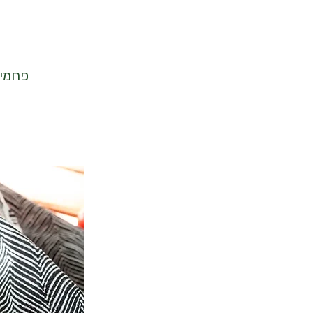
פחמימות ברוטו 35 | פחמ