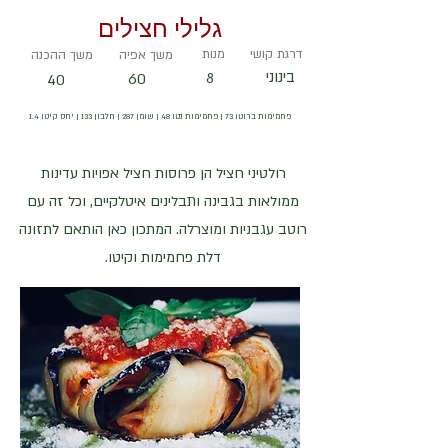
גלילי חצילים
דרגת קושי
מנות
משך אפיה
משך ההכנה
בינוני
60
8
40
פחמימות ברוטו 73 | פחמימות נטו 48 | שומן 287 | חלבון 133 | יחס קיטו 1.4
רולטיני חציל הן פרוסות חציל אפויות עדינות
ממולאות בגבינה ותבלינים איטלקיים, וכל זה עם
רוטב עגבניות ומוצרלה. המתכון כאן הותאם לתזונה
דלת פחמימות וקיטו.