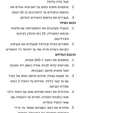
מעל מלח ופלפל.
מחממים מחבת פסים על חום גבוה וצולים את 
פרוסות החצילים עד להתרככות (כ-10 דקות).
מעבירים את פרוסות החצילים לצלחת.
הכנת המילוי
בקערה מערבבים את המסקרפונה עם מחצית 
מכמות המוצרלה, 1/2 כוס פרמז'ן, הביצים 
והבזיליקום.
מתבלים במלח ובפלפל ומקפלים את תערובת 
הגבינות בעזרת מרית גומי עד לאיחוד כל החומרים.
הרכבת הגלילים
מחממים את התנור ל-200 מעלות. 
מברישים קלות תבנית אפייה בשמן זית ויוצקים 
מעל מחצית מרוטב העבבניות. 
על משטח עבודה מניחים פרוסה אחת של חציל 
עם צד קצר כלפיך. מורחים על החציל 2 כפות 
ממלית הגבינות. 
מגלגלים את הנתח ומניחים אותו עם התפר כלפי 
מטה בתבנית האפייה, חוזרים על הפעולה עם 
שאר החציל והמלית. 
מפזרים את רוטב העגבניות שנותר על גלילי 