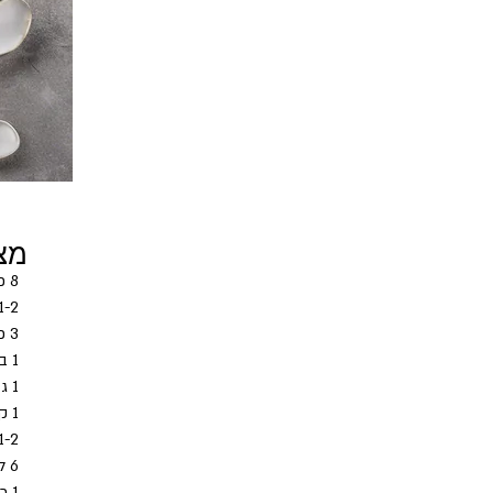
מצ
8 כנפי עוף נקיות ללא "זנבות
1-2 עצם (עגל
3 כפות שמן זית
1 בצל לבן קטן
1 גזר קלוף, חתוך לעיגולים עבים
1 קישוא ללא גרעינים קלוף, חתוך לעיגולים עבים
1-2  ענפי סלרי אמריקאי ללא עלים (לא ח
6 ליטר מים רותחים מקומקום
1 כף מלח הימלאיה גס