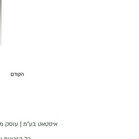
הקודם
איסטאט בע"מ | עוסק מורשה 512838947 | מנדלבלט 3 הרצליה 