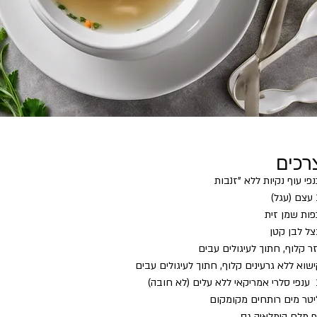
רכים
)
ובה)