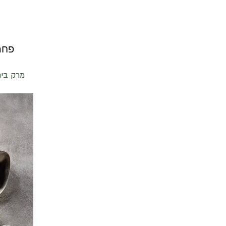
פחמימות ברוטו 
מרק בית