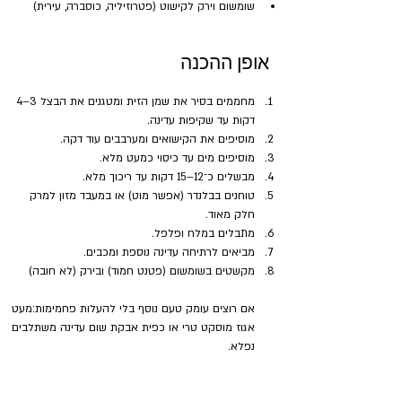
שומשום וירק לקישוט (פטרוזיליה, כוסברה, עירית)
אופן ההכנה
מחממים בסיר את שמן הזית ומטגנים את הבצל 3–4 
דקות עד שקיפות עדינה.
מוסיפים את הקישואים ומערבבים עוד דקה.
מוסיפים מים עד כיסוי כמעט מלא.
מבשלים כ־12–15 דקות עד ריכוך מלא.
טוחנים בבלנדר (אפשר מוט) או במעבד מזון למרק 
חלק מאוד.
מתבלים במלח ופלפל.
מביאים לרתיחה עדינה נוספת ומכבים.
מקשטים בשומשום (פטנט חמוד) ובירק (לא חובה)
אם רוצים עומק טעם נוסף בלי להעלות פחמימות:מעט 
אגוז מוסקט טרי או כפית אבקת שום עדינה משתלבים 
נפלא.