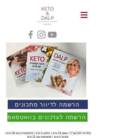
הרשמה לדיוור מתכונים
הרשמה לעדכונים בוואטסאפ
קלוריות: 630 קק"ל | שומן: 54 גרם | חלבון: 6 גרם | פחמימות ברוטו: 28 גרם |
סיבים: 6 גרם | פחמימות נטו: 22 גרם