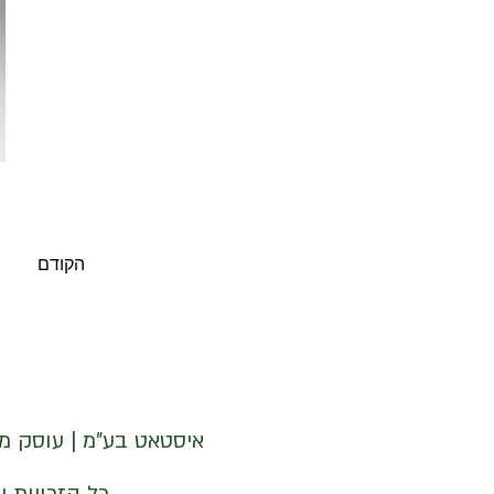
הקודם
איסטאט בע"מ | עוסק מורשה 512838947 | מנדלבלט 3 הרצליה 