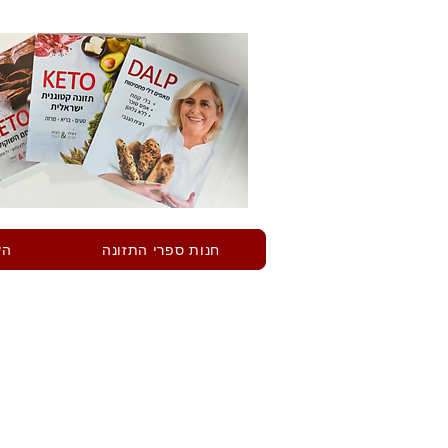
חנות ספרי התזונה
הש