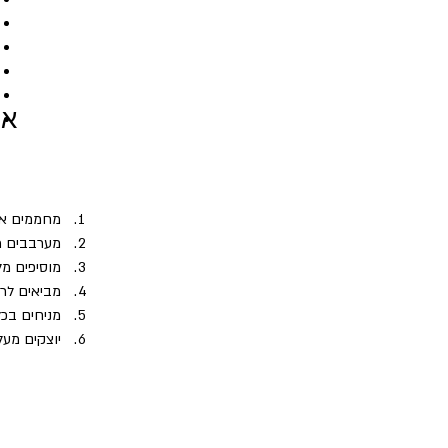
או
מחממים את 
מערבבים מס
מוסיפים מל
מביאים לרתיח
מניחים בכל קער
יוצקים מעל