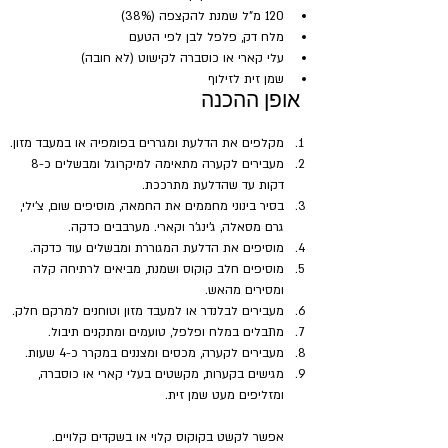
120 מ"ל שמנת להקצפה (38%) 
מלח דק, פלפל לבן לפי הטעם
עלי קארי או כוסברה לקישוט (לא חובה)
שמן זית לזילוף
אופן ההכנה
מקלפים את הדלעת ומגררים בפומפיה או במעבד מזון.
מעבירים לקערה מתאימה למיקרוגל ומבשלים כ-8 
דקות עד שהדלעת מתרככת.
בסיר בינוני מחממים את החמאה, מוסיפים שום, צ'ילי, 
גרם מסאלה, ג'ינג'ר וקארי. מערבבים כדקה.
מוסיפים את הדלעת המגוררת ומבשלים עוד כדקה.
מוסיפים חלב קוקוס ושמנת, מביאים לרתיחה קלה 
ומסירים מהאש.
מעבירים לבלנדר או למעבד מזון וטוחנים למרקם חלק.
מתבלים במלח ופלפל, טועמים ומתקנים תיבול.
מעבירים לקערה, מכסים ומצננים במקרר כ-4 שעות.
מגישים בקערות, מקשטים בעלי קארי או כוסברה, 
ומזליפים מעט שמן זית.
אפשר לקשט בקוקוס קלוי או בשקדים קלויים.