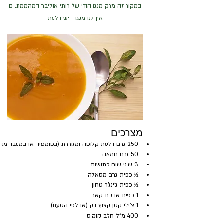
במקור זה מרק מנגו הודי של רותי אוליבר המהממת. ם
אין לנו מנגו - יש דלעת
מצרכים
250 גרם דלעת קלופה ומגוררת (בפומפיה או במעבד מזון)
50 גרם חמאה
3 שיני שום כתושות
½ כפית גרם מסאלה
½ כפית ג'ינג'ר טחון
1 כפית אבקת קארי
1 צ'ילי קטן קצוץ דק (או לפי הטעם)
400 מ"ל חלב קוקוס