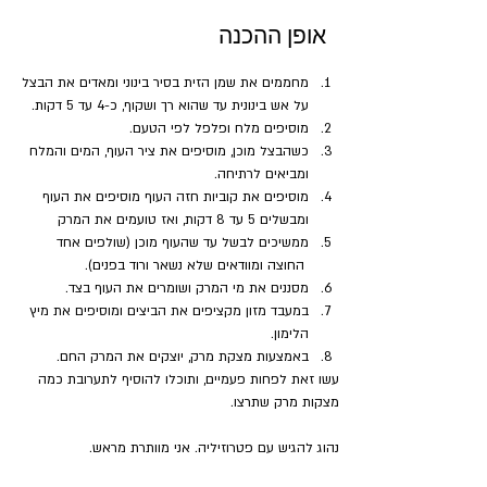
אופן ההכנה
מחממים את שמן הזית בסיר בינוני ומאדים את הבצל 
על אש בינונית עד שהוא רך ושקוף, כ-4 עד 5 דקות.
מוסיפים מלח ופלפל לפי הטעם.
כשהבצל מוכן, מוסיפים את ציר העוף, המים והמלח 
ומביאים לרתיחה.
מוסיפים את קוביות חזה העוף מוסיפים את העוף 
ומבשלים 5 עד 8 דקות, ואז טועמים את המרק
ממשיכים לבשל עד שהעוף מוכן (שולפים אחד 
 החוצה ומוודאים שלא נשאר ורוד בפנים).
מסננים את מי המרק ושומרים את העוף בצד. 
במעבד מזון מקציפים את הביצים ומוסיפים את מיץ 
הלימון.
באמצעות מצקת מרק, יוצקים את המרק החם. 
עשו זאת לפחות פעמיים, ותוכלו להוסיף לתערובת כמה 
מצקות מרק שתרצו.
נהוג להגיש עם פטרוזיליה. אני מוותרת מראש.