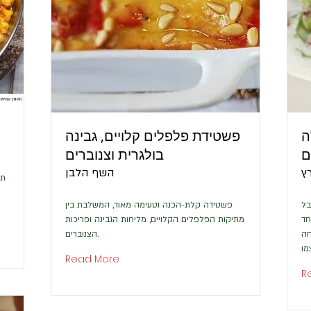
ה
פשטידת פלפלים קלויים, גבינה
ם
בולגרית וצנוברים
ץ
השף הלבן
תד
בל
פשטידה קלת-הכנה וטעימה מאוד, המשלבת בין
חד
מתיקות הפלפלים הקלויים, מליחות הגבינה ופריכות
חה
הצנוברים.
מו
Read More
R