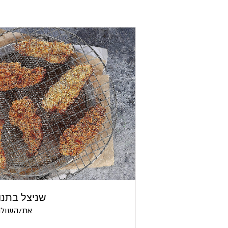
שניצל בתנו
את/השולח