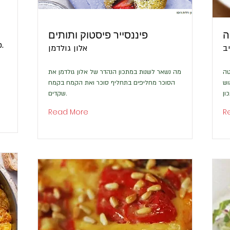
ה
פיננסייר פיסטוק ותותים
כל מה שצריך זה להוציא את האטריות.
ב
אלון גולדמן
טה
מה נשאר לשנות במתכון הנהדר של אלון גולדמן את
וש
הסוכר מחליפים בתחליף סוכר ואת הקמח בקמח
ון
שקדים.
Read More
R