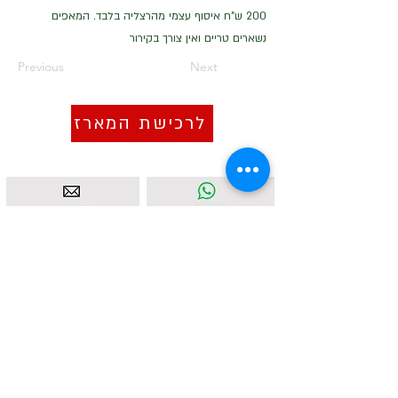
200 ש"ח איסוף עצמי מהרצליה בלבד. המאפים
נשארים טריים ואין צורך בקירור
Previous
Next
לרכישת המארז
איסטאט בע"מ | עוסק מורשה
512838947
| מנדלבלט 3
הרצליה |
058-4637331
|
info@ketodot.com
אודות
|
תקנון
|
פרטיות
|
נגישות
|
צור קשר
© איסטאט בע"מ © 2026 | © KETODOT | © KETO &
DALP כל הזכויות שמורות