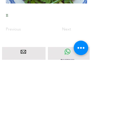
11
Previous
Next
איסטאט בע"מ | עוסק מורשה
512838947
| מנדלבלט 3
הרצליה |
058-4637331
|
info@ketodot.com
אודות
|
תקנון
|
פרטיות
|
נגישות
|
צור קשר
© איסטאט בע"מ © 2026 | © KETODOT | © KETO &
DALP כל הזכויות שמורות
© כל הזכויות שמורות לד"ר רונית הנגבי ולחברת איסטאט בע"מ. אין
לשכפל, להעתיק, לצלם, להקליט, לתרגם, לאחסן במאגר מידע, לשדר