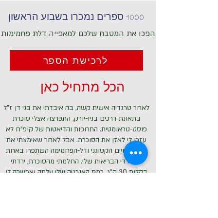
1000 ספרים נמכרו בשבוע הראשון
הפכו את המטבח שלכם למאפייה דלת פחמימות
לרכישת הספר
הכל מתחיל כאן
לאחר טרגדיה אישית קשה, בה איבדתי את בני דן ז"ל
בתאונת דרכים בניו-יורק, התפרצה אצלי סוכרת
פוסט-טראומטית. התרופות והדיאטות של קופ"ח לא
עזרו לי לאזן את הסוכרת. אבל לאחר שאימצתי את
אורח החיים הקטוגני ודל-הפחמימה השתפרו באחת
כל מדדי הבריאות שלי. החלמתי מהסוכרת, ירדתי
בקלות 30 ק"ג, רמת האנרגיה שלי עלתה ואפשרה לי
לחזור למעגל החיים והעבודה.
שליחות שמתחילה באוכל
בעקבות השיפור הבריאותי ואיזון הסוכרת, הקמתי את
אתר האוכל הקטוגני KETODOT ויחד עם הנטורופטית