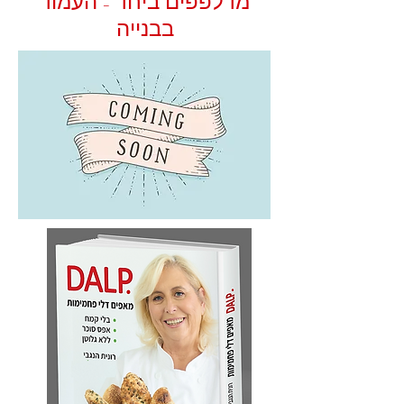
מדלפפים ביחד - העמוד
בבנייה