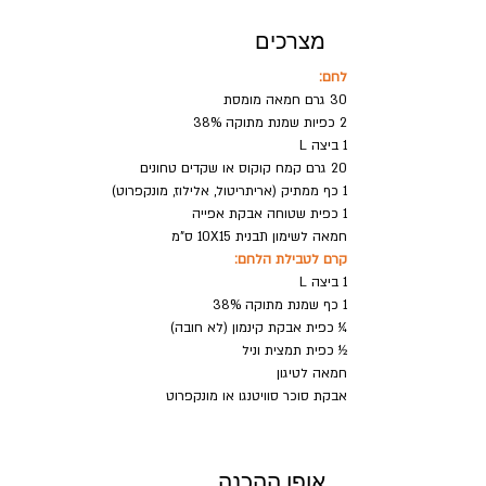
מצרכים
לחם:
30 גרם חמאה מומסת
2 כפיות שמנת מתוקה 38%
1 ביצה L
20 גרם קמח קוקוס או שקדים טחונים
1 כף ממתיק (אריתריטול, אלילוז, מונקפרוט)
1 כפית שטוחה אבקת אפייה
חמאה לשימון תבנית 10X15 ס"מ
קרם לטבילת הלחם:
1 ביצה L
1 כף שמנת מתוקה 38%
¼ כפית אבקת קינמון (לא חובה)
½ כפית תמצית וניל
חמאה לטיגון
אבקת סוכר סוויטנגו או מונקפרוט 
אופן ההכנה