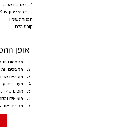
1 כף אבקת אפיה
1 כף מיץ לימון או 1/2 כפית אבקת תפוז
חמאה לשימון
קורט מלח
אופן ההכ
מחממים תנור ל-170 מעלות ומשמנים בחמאה תבנית מ
מקציפים את ה
מוסיפים את ה
מערבבים עד ק
אופים 40 דקות בתנור. בודקים באמצעות קיסם עץ שהיא אפויה היטב.
מוציאים ומקררים 5 דקות ואז הופכים על רשת
מגישים את ה