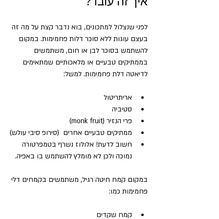
איך זה עובד?
לפני שנצלול למתכונים, בוא נדבר קצת על מה זה 
בעצם עוגות ללא סוכר דלות פחמימות. במקום 
להשתמש בסוכר לבן או חום, משתמשים 
בממתיקים טבעיים או מלאכותיים שמתאימים 
לדיאטה דלת פחמימות. למשל:
אריתריטול  
סטיביה  
פרי הנזיר (monk fruit) 
ממתיקים טבעיים אחרים  (סירופ סיבי עולש)
חשוב לדעת! אלולוז נשרף בטמפרטורה 
נמוכה ולכן לא מומלץ להשתמש בו באפיה.
במקום קמח חיטה רגיל, משתמשים בקמחים דלי 
פחמימות כמו:
קמח שקדים  