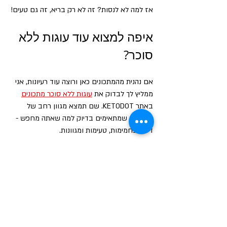
אז למה לא לנסות? זה לא רק בריא, זה גם טעים!
איפה למצוא עוד עוגות ללא 
סוכר?
אם נהנית מהמתכונים כאן ורוצה עוד רעיונות, אני 
ממליץ לך לבדוק את 
עוגות ללא סוכר מתכונים
באתר KETODOT. שם תמצא מגוון רחב של 
מתכונים שמתאימים בדיוק למה שאתה מחפש - 
דלות פחמימות, טעימות ומגוונות.
רוצים ללמוד עםוד על תזונה 
דלת פחמימות וקיטו?
אל תתפתו למי שמציעים לכם לשלם לאפליקציה 
שתשלח לכם מתכונים.
שבו, תקראו, תפנימו ותתחילו לחיות חיים בריאים 
ומאוזנים