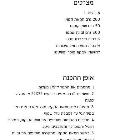
מצרכים
4 ביצים L
200 גרם חמאת קקאו
50 גרם שמן קוקוס
300 גרם גבינת שמנת
½ כפית סוכרלוז נוזלי
½ כפית תמצית וניל איכותית
להגשה: אבקת סוכר "סוויטנגו
אופן ההכנה
1. מחממים את התנור ל־175 מעלות.
2. משמנים תבנית אפיה ריבועית 22X22 או עגולה 
קטנה
3. ממיסים את חמאת הקקאו מעל אמבט אדים או 
במיקרוגל עד לקבלת נוזל שקוף
4. מסירים מהחימום ומוסיפים את שמן הקוקוס, תמצית 
הווניל והסוכרלוז ומערבבים היטב
5. כאשר חמאת הקקאו מתקררת מוסיפים את גבינת 
השמנת ומערבבים היטב