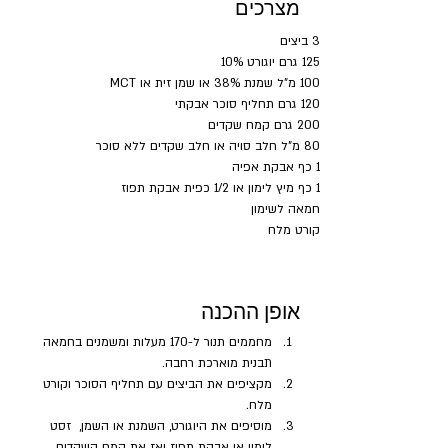
מצרכים
3 ביצים
125 גרם יוגורט 10%
100 מ"ל שמנת 38% או שמן זית או MCT
120 גרם תחליף סוכר אבקתי
200 גרם קמח שקדים
80 מ"ל חלב סויה או חלב שקדים ללא סוכר
1 כף אבקת אפיה
1 כף מיץ לימון או 1/2 כפית אבקת תפוז
חמאה לשימון
קורט מלח
אופן ההכנה
מחממים תנור ל-170 מעלות ומשמנים בחמאה 
תבנית מוארכת רחבה.
מקציפים את הביצים עם תחליף הסוכר וקורט 
מלח.
מוסיפים את היוגורט, השמנת או השמן,  זסט 
לימון או אבקת תפוז ואז את קמח השקדים.