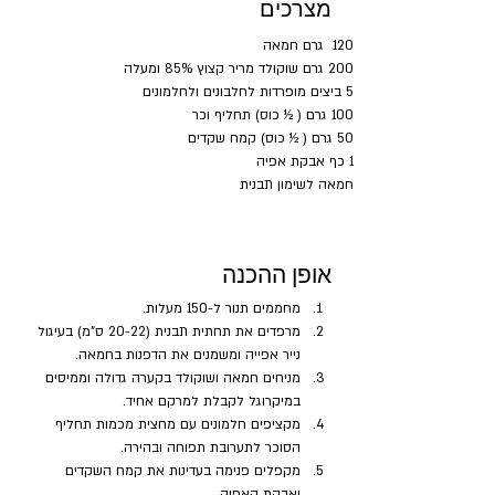
מצרכים
120  גרם חמאה
200 גרם שוקולד מריר קצוץ 85% ומעלה
5 ביצים מופרדות לחלבונים ולחלמונים
100 גרם ( ½ כוס) תחליף וכר
50 גרם ( ½ כוס) קמח שקדים
1 כף אבקת אפיה
חמאה לשימון תבנית
אופן ההכנה
מחממים תנור ל-150 מעלות.
מרפדים את תחתית תבנית (20-22 ס"מ) בעיגול 
נייר אפייה ומשמנים את הדפנות בחמאה.
מניחים חמאה ושוקולד בקערה גדולה וממיסים 
במיקרוגל לקבלת למרקם אחיד.
מקציפים חלמונים עם מחצית מכמות תחליף 
הסוכר לתערובת תפוחה ובהירה.
מקפלים פנימה בעדינות את קמח השקדים 
ואבקת האפיה.